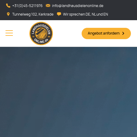
+31(0)45-5211976
info@landhausdielenonline.de
Tunnelweg 102, Kerkrade
Wir sprechen DE, NL und EN
Angebot anfordern