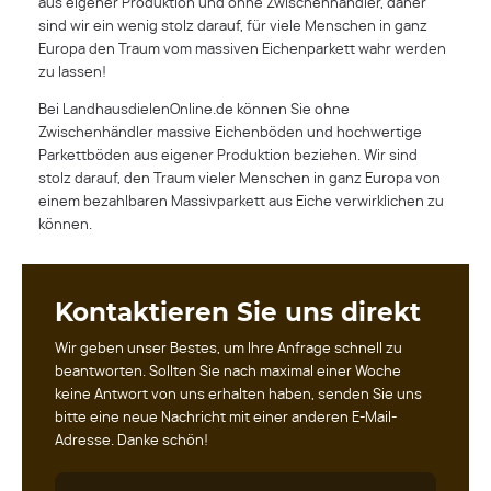
aus eigener Produktion und ohne Zwischenhändler, daher
sind wir ein wenig stolz darauf, für viele Menschen in ganz
Europa den Traum vom massiven Eichenparkett wahr werden
zu lassen!
Bei LandhausdielenOnline.de können Sie ohne
Zwischenhändler massive Eichenböden und hochwertige
Parkettböden aus eigener Produktion beziehen. Wir sind
stolz darauf, den Traum vieler Menschen in ganz Europa von
einem bezahlbaren Massivparkett aus Eiche verwirklichen zu
können.
Kontaktieren Sie uns direkt
Wir geben unser Bestes, um Ihre Anfrage schnell zu
beantworten. Sollten Sie nach maximal einer Woche
keine Antwort von uns erhalten haben, senden Sie uns
bitte eine neue Nachricht mit einer anderen E-Mail-
Adresse. Danke schön!