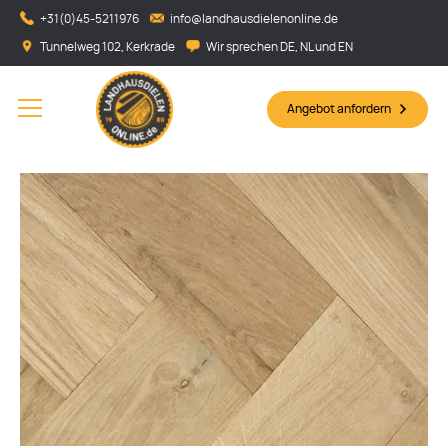
+31(0)45-5211976
info@landhausdielenonline.de
Tunnelweg 102, Kerkrade
Wir sprechen DE, NL und EN
Angebot anfordern