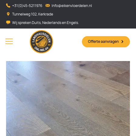
+31(0)45-5211976
Info@eikenvloerdelen.nl
Tunnelweg 102, Kerkrade
Wij spreken Duits, Nederlands en Engels.
Offerte aanvragen