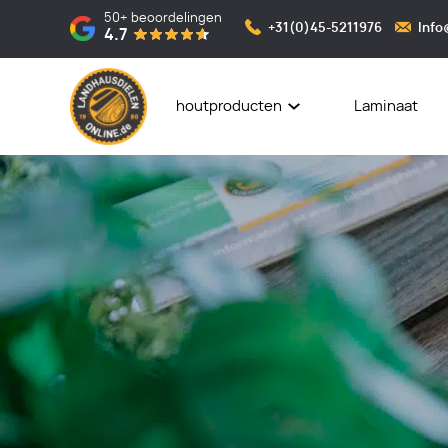
50+
beoordelingen
+31(0)45-5211976
Info
4.7
houtproducten
Laminaat