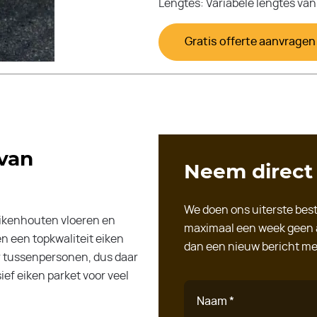
Lengtes: Variabele lengtes van 
Gratis offerte aanvragen
 van
Neem direct
We doen ons uiterste best
 eikenhouten vloeren en
maximaal een week geen 
en een topkwaliteit eiken
dan een nieuw bericht me
r tussenpersonen, dus daar
ief eiken parket voor veel
Naam *