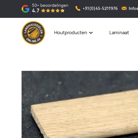
50+
beoordelingen
+31(0)45-5211976
Info
4.7
Houtproducten
Laminaat