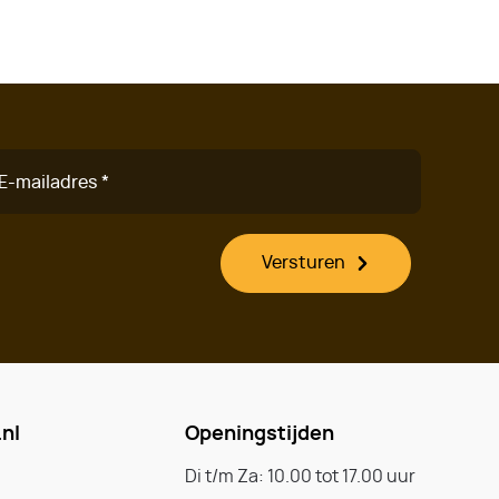
E-mailadres *
Versturen
nl
Openingstijden
Di t/m Za: 10.00 tot 17.00 uur