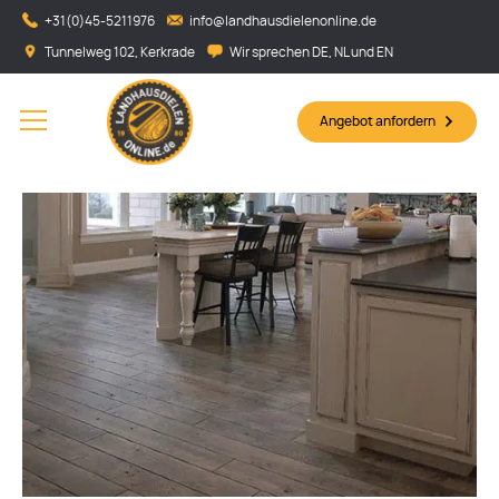
+31(0)45-5211976
info@landhausdielenonline.de
Tunnelweg 102, Kerkrade
Wir sprechen DE, NL und EN
Angebot anfordern